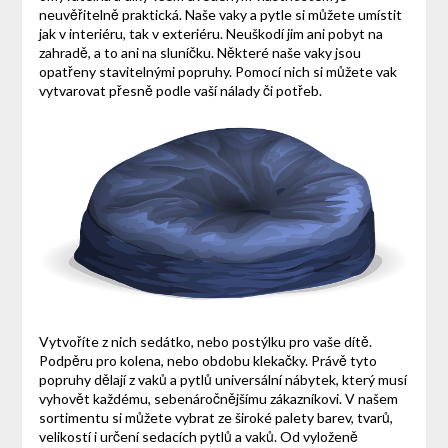
neuvěřitelně praktická. Naše vaky a pytle si můžete umístit
jak v interiéru, tak v exteriéru. Neuškodí jim ani pobyt na
zahradě, a to ani na sluníčku. Některé naše vaky jsou
opatřeny stavitelnými popruhy. Pomocí nich si můžete vak
vytvarovat přesně podle vaší nálady či potřeb.
Vytvoříte z nich sedátko, nebo postýlku pro vaše dítě.
Podpěru pro kolena, nebo obdobu klekačky. Právě tyto
popruhy dělají z vaků a pytlů universální nábytek, který musí
vyhovět každému, sebenáročnějšímu zákazníkovi. V našem
sortimentu si můžete vybrat ze široké palety barev, tvarů,
velikostí i určení
sedacích pytlů
a vaků
. Od vyloženě