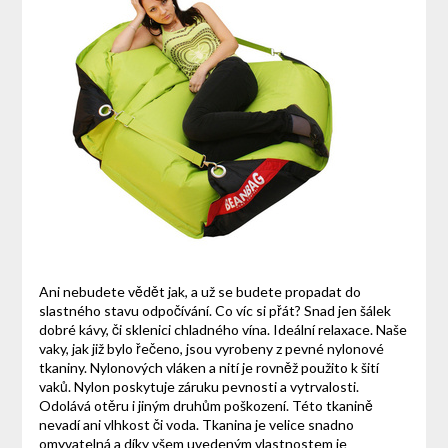
Ani nebudete vědět jak, a už se budete propadat do
slastného stavu odpočívání. Co víc si přát? Snad jen šálek
dobré kávy, či sklenici chladného vína. Ideální relaxace. Naše
vaky, jak již bylo řečeno, jsou vyrobeny z pevné nylonové
tkaniny. Nylonových vláken a nití je rovněž použito k šití
vaků. Nylon poskytuje záruku pevnosti a vytrvalosti.
Odolává otěru i jiným druhům poškození. Této tkanině
nevadí ani vlhkost či voda. Tkanina je velice snadno
omyvatelná a díky všem uvedeným vlastnostem je