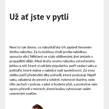
Už ať jste v pytli
Není to tak dávno, co nábytkářský trh zaplavil fenomén
šitého nábytku. Za tu krátkou chvíli prošla nabídkou
spousta věcí. Některé se staly oblíbenými, jiné zmizely v
propadlišti dějin. Mezi druhy onoho nábytku vytvořeného
jehlou a nití, které si udržely popularitu, patří sedací vaky a
polštáře, které máme v nabídce naší společnosti. Za svou
oblibu patří především díky pohodlí, které poskytují. Náplň
vaku, zabalená do pevné a odolné, nylonové tkaniny, vaše
tělo zachytí v poloze, v jaké si budete přát, a poskytne vám
oporu přesně v místech, která budou vyhovovat vašim
unaveným svalům.