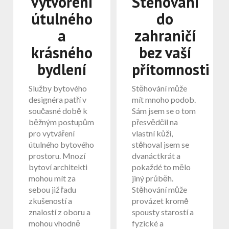
vytvoření
Stěhování
útulného
do
a
zahraničí
krásného
bez vaší
bydlení
přítomnosti
Služby bytového
Stěhování může
designéra patří v
mít mnoho podob.
současné době k
Sám jsem se o tom
běžným postupům
přesvědčil na
pro vytváření
vlastní kůži,
útulného bytového
stěhoval jsem se
prostoru. Mnozí
dvanáctkrát a
bytoví architekti
pokaždé to mělo
mohou mít za
jiný průběh.
sebou již řadu
Stěhování může
zkušeností a
provázet kromě
znalostí z oboru a
spousty starostí a
mohou vhodně
fyzické a