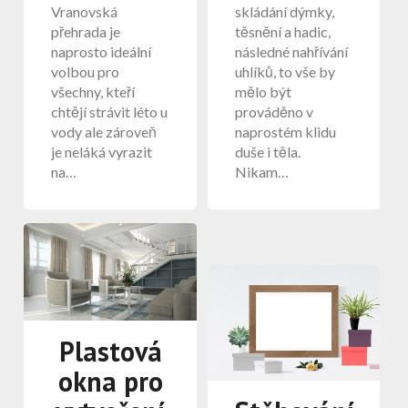
Vranovská
skládání dýmky,
přehrada je
těsnění a hadic,
naprosto ideální
následné nahřívání
volbou pro
uhlíků, to vše by
všechny, kteří
mělo být
chtějí strávit léto u
prováděno v
vody ale zároveň
naprostém klidu
je neláká vyrazit
duše i těla.
na…
Nikam…
Plastová
okna pro