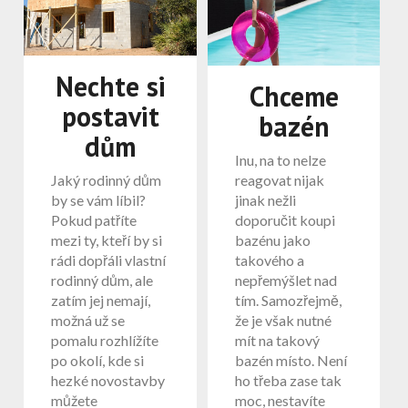
Nechte si
Chceme
postavit
bazén
dům
Inu, na to nelze
Jaký rodinný dům
reagovat nijak
by se vám líbil?
jinak nežli
Pokud patříte
doporučit koupi
mezi ty, kteří by si
bazénu jako
rádi dopřáli vlastní
takového a
rodinný dům, ale
nepřemýšlet nad
zatím jej nemají,
tím. Samozřejmě,
možná už se
že je však nutné
pomalu rozhlížíte
mít na takový
po okolí, kde si
bazén místo. Není
hezké novostavby
ho třeba zase tak
můžete
moc, nestavíte