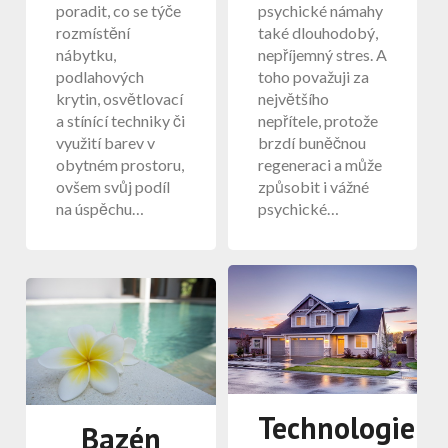
poradit, co se týče
psychické námahy
rozmístění
také dlouhodobý,
nábytku,
nepříjemný stres. A
podlahových
toho považuji za
krytin, osvětlovací
největšího
a stínící techniky či
nepřítele, protože
využití barev v
brzdí buněčnou
obytném prostoru,
regeneraci a může
ovšem svůj podíl
způsobit i vážné
na úspěchu…
psychické…
Technologie
Bazén