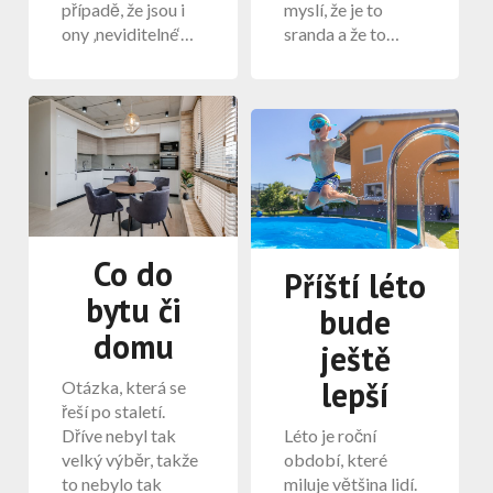
případě, že jsou i
myslí, že je to
ony ‚neviditelné‘…
sranda a že to…
Co do
Příští léto
bytu či
bude
domu
ještě
lepší
Otázka, která se
řeší po staletí.
Dříve nebyl tak
Léto je roční
velký výběr, takže
období, které
to nebylo tak
miluje většina lidí.