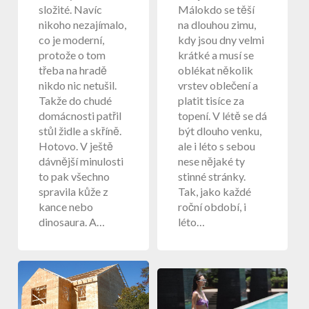
složité. Navíc
Málokdo se těší
nikoho nezajímalo,
na dlouhou zimu,
co je moderní,
kdy jsou dny velmi
protože o tom
krátké a musí se
třeba na hradě
oblékat několik
nikdo nic netušil.
vrstev oblečení a
Takže do chudé
platit tisíce za
domácnosti patřil
topení. V létě se dá
stůl židle a skříně.
být dlouho venku,
Hotovo. V ještě
ale i léto s sebou
dávnější minulosti
nese nějaké ty
to pak všechno
stinné stránky.
spravila kůže z
Tak, jako každé
kance nebo
roční období, i
dinosaura. A…
léto…