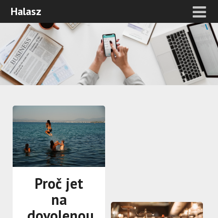
Halasz
Proč jet
na
dovolenou