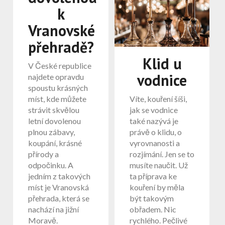
k
Vranovské
přehradě?
Klid u
V České republice
vodnice
najdete opravdu
spoustu krásných
míst, kde můžete
Víte, kouření šíši,
strávit skvělou
jak se vodnice
letní dovolenou
také nazývá je
plnou zábavy,
právě o klidu, o
koupání, krásné
vyrovnanosti a
přírody a
rozjímání. Jen se to
odpočinku. A
musíte naučit. Už
jedním z takových
ta příprava ke
míst je Vranovská
kouření by měla
přehrada, která se
být takovým
nachází na jižní
obřadem. Nic
Moravě.
rychlého. Pečlivé