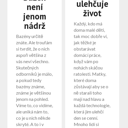
ulehčuje
není
život
jenom
nádrž
Každý, kdo má
doma malé děti,
Bazény určitě
tak moc dobře ví,
znáte. Ale troufám
jak těžké je
si tvrdit, že o nich
obstarávat
aspoň většina z
domácí práce,
vás neví všechno.
když vám po
Skutečných
nohách skáčou
odborníků je málo,
ratolesti. Matky,
a pokud tedy
které doma
bazény známe,
zůstávají aby se o
známe je většinou
ně starali toho
jenom na pohled.
mají nad hlavu a
Víme to, co vidíme,
každá technologie,
ale uniká nám to,
která jim ulehčí
co je u nich někde
den se cenní.
skryté. A to i v
Mnoho lidí si