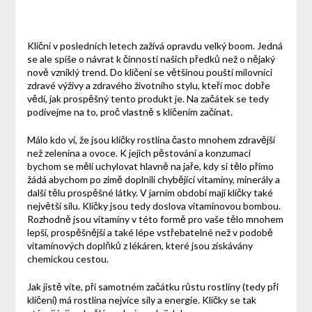
Klíční v posledních letech zažívá opravdu velký boom. Jedná
se ale spíše o návrat k činnosti našich předků než o nějaký
nově vzniklý trend. Do klíčení se většinou pouští milovníci
zdravé výživy a zdravého životního stylu, kteří moc dobře
vědí, jak prospěšný tento produkt je. Na začátek se tedy
podívejme na to, proč vlastně s klíčením začínat.
Málo kdo ví, že jsou klíčky rostlina často mnohem zdravější
než zelenina a ovoce. K jejich pěstování a konzumaci
bychom se měli uchylovat hlavně na jaře, kdy si tělo přímo
žádá abychom po zimě doplnili chybějící vitamíny, minerály a
další tělu prospěšné látky. V jarním období mají klíčky také
největší sílu. Klíčky jsou tedy doslova vitamínovou bombou.
Rozhodně jsou vitamíny v této formě pro vaše tělo mnohem
lepší, prospěšnější a také lépe vstřebatelné než v podobě
vitamínových doplňků z lékáren, které jsou získávány
chemickou cestou.
Jak jistě víte, při samotném začátku růstu rostliny (tedy při
klíčení) má rostlina nejvíce síly a energie. Klíčky se tak