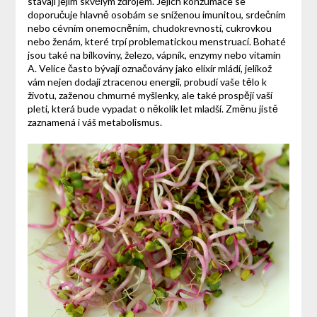
stávají jejím skvělým zdrojem. Jejich konzumace se
doporučuje hlavně osobám se sníženou imunitou, srdečním
nebo cévním onemocněním, chudokrevností, cukrovkou
nebo ženám, které trpí problematickou menstruací. Bohaté
jsou také na bílkoviny, železo, vápník, enzymy nebo vitamín
A. Velice často bývají označovány jako elixír mládí, jelikož
vám nejen dodají ztracenou energii, probudí vaše tělo k
životu, zaženou chmurné myšlenky, ale také prospějí vaší
pleti, která bude vypadat o několik let mladší. Změnu jistě
zaznamená i váš metabolismus.