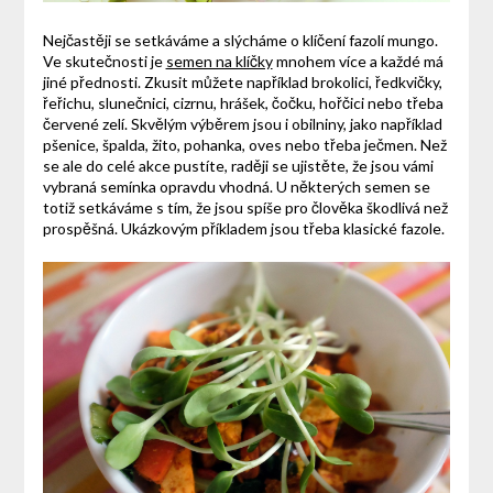
Nejčastěji se setkáváme a slýcháme o klíčení fazolí mungo.
Ve skutečnosti je
semen na klíčky
mnohem více a každé má
jiné přednosti. Zkusit můžete například brokolici, ředkvičky,
řeřichu, slunečnici, cizrnu, hrášek, čočku, hořčici nebo třeba
červené zelí. Skvělým výběrem jsou i obilniny, jako například
pšenice, špalda, žito, pohanka, oves nebo třeba ječmen. Než
se ale do celé akce pustíte, raději se ujistěte, že jsou vámi
vybraná semínka opravdu vhodná. U některých semen se
totiž setkáváme s tím, že jsou spíše pro člověka škodlivá než
prospěšná. Ukázkovým příkladem jsou třeba klasické fazole.