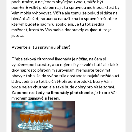
pochutnáte, a ne jenom obyčejnou vodu, může být
poměrně velký problém najít tu správnou možnost, která by
Vám mohla vyhovovat. Věřte ale tomu, že pokud si dáte na
hledání záležet, zaručeně narazíte na to správné řešení, se
kterým budete nadmíru spokojeni. Je tu totiž jedna
možnost, která by Vás mohla doopravdy zaujmout, to je
jistota.
Vyberte si tu správnou příchuť
Třeba taková
citronová limonáda
je něčím, na čem si
vyloženě pochutnáte, a to nejen díky skvělé chuti, ale také
díky naprosto přírodním surovinám. Nemusíte tedy mít
obavy z toho, že do svého těla dostanete nějaké nežádoucí
látky. Jedná se totiž o čistě přírodní produkt, který Vám
bude nejen chutnat, ale také bude dobrý pro Vaše zdraví.
Zapomeňte tedy na limonády plné chemie
, je tu pro Vás
mnohem zajímavější řešení.