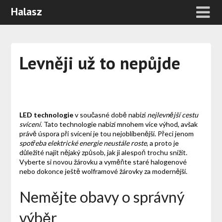
Halasz
Levněji už to nepůjde
LED technologie
v současné době nabízí
nejlevnější cestu
svícení
. Tato technologie nabízí mnohem více výhod, avšak
právě úspora při svícení je tou nejoblíbenější. Přeci jenom
spotřeba elektrické energie neustále roste
, a proto je
důležité najít nějaký způsob, jak ji alespoň trochu snížit.
Vyberte si novou žárovku a vyměňte staré halogenové
nebo dokonce ještě wolframové žárovky za modernější.
Nemějte obavy o správný
výběr