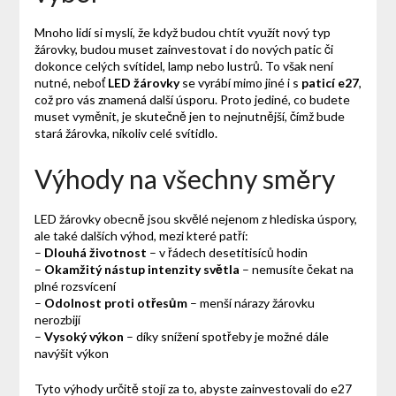
Mnoho lidí si myslí, že když budou chtít využít nový typ
žárovky, budou muset zainvestovat i do nových patic či
dokonce celých svítidel, lamp nebo lustrů. To však není
nutné, neboť
LED žárovky
se vyrábí mimo jiné i s
paticí e27
,
což pro vás znamená další úsporu. Proto jediné, co budete
muset vyměnit, je skutečně jen to nejnutnější, čímž bude
stará žárovka, nikoliv celé svítidlo.
Výhody na všechny směry
LED žárovky obecně jsou skvělé nejenom z hlediska úspory,
ale také dalších výhod, mezi které patří:
–
Dlouhá životnost
– v řádech desetitisíců hodin
–
Okamžitý nástup intenzity světla
– nemusíte čekat na
plné rozsvícení
–
Odolnost proti otřesům
– menší nárazy žárovku
nerozbijí
–
Vysoký výkon
– díky snížení spotřeby je možné dále
navýšit výkon
Tyto výhody určitě stojí za to, abyste zainvestovali do
e27