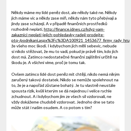
Někdy máme my lidé peněz dost, ale někdy také ne. Někdy
jich máme víc a někdy zase míň, někdy nám tyto přebývají a
jindy zase scházejí. A v případě finančních prostředků
rozhodně neplatí,
http://finance.idnes.cz/kdyz-vam-
zakaznici-neplati-jejich-pohledavky-radeji-prodejte-
ptq-/podnikani.aspx%3Fc%3DA100921_1453677_firmy_rady_hru
že všeho moc škodí. I kdybychom jich měli sebevíc, nebude
si nikdo stěžovat, že mu to vadí, pokud je právě tím, kdo jich
dost má. Zatímco nedostatečné finanční zajištění určitě na
škodu je. A všichni víme, proč je tomu tak.
Ovšem zatímco lidé dost peněz mít chtějí, nikdo nemá nikým
zaručený takový dostatek. Nikdo se nemůže spolehnout na
to, že je a napořád zůstane bohatý. Je tu vlastně neustále
spousta rizik, kvůli kterým se dá nejednou i velice rychle
zchudnout. A i kdybychom jim ze všech sil vzdorovali, ne
vždy dokážeme chudobě vzdorovat. Jednoho dne se tato
může stát i naším osudem. A co potom s tím?