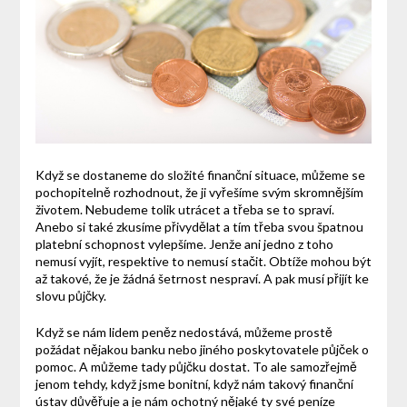
Když se dostaneme do složité finanční situace, můžeme se
pochopitelně rozhodnout, že ji vyřešíme svým skromnějším
životem. Nebudeme tolik utrácet a třeba se to spraví.
Anebo si také zkusíme přivydělat a tím třeba svou špatnou
platební schopnost vylepšíme. Jenže ani jedno z toho
nemusí vyjít, respektive to nemusí stačit. Obtíže mohou být
až takové, že je žádná šetrnost nespraví. A pak musí přijít ke
slovu půjčky.
Když se nám lidem peněz nedostává, můžeme prostě
požádat nějakou banku nebo jiného poskytovatele půjček o
pomoc. A můžeme tady půjčku dostat. To ale samozřejmě
jenom tehdy, když jsme bonitní, když nám takový finanční
ústav důvěřuje a je nám ochotný nějaké ty své peníze