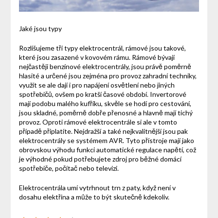
Jaké jsou typy
Rozlišujeme tři typy elektrocentrál, rámové jsou takové,
které jsou zasazené v kovovém rámu. Rámové bývají
nejčastěji benzínové elektrocentrály, jsou právě poměrně
hlasité a určené jsou zejména pro provoz zahradní techniky,
využít se ale dají i pro napájení osvětlení nebo jiných
spotřebičů, ovšem po kratší časové období. Invertorové
mají podobu malého kufříku, skvěle se hodí pro cestování,
jsou skladné, poměrně dobře přenosné a hlavně mají tichý
provoz. Oproti rámové elektrocentrále si ale v tomto
případě připlatíte. Nejdražší a také nejkvalitnější jsou pak
elektrocentrály se systémem AVR. Tyto přístroje mají jako
obrovskou výhodu funkci automatické regulace napětí, což
je výhodné pokud potřebujete zdroj pro běžné domácí
spotřebiče, počítač nebo televizi.
Elektrocentrála umí vytrhnout trn z paty, když není v
dosahu elektřina a může to být skutečně kdekoliv.