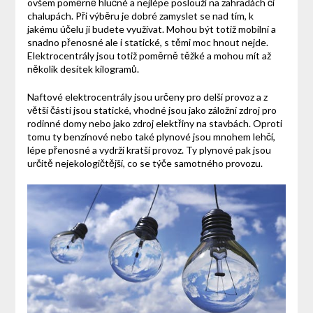
ovšem poměrně hlučné a nejlépe poslouží na zahradách či
chalupách. Při výběru je dobré zamyslet se nad tím, k
jakému účelu ji budete využívat. Mohou být totiž mobilní a
snadno přenosné ale i statické, s těmi moc hnout nejde.
Elektrocentrály jsou totiž poměrně těžké a mohou mít až
několik desítek kilogramů.
Naftové elektrocentrály jsou určeny pro delší provoz a z
větší části jsou statické, vhodné jsou jako záložní zdroj pro
rodinné domy nebo jako zdroj elektřiny na stavbách. Oproti
tomu ty benzínové nebo také plynové jsou mnohem lehčí,
lépe přenosné a vydrží kratší provoz. Ty plynové pak jsou
určitě nejekologičtější, co se týče samotného provozu.